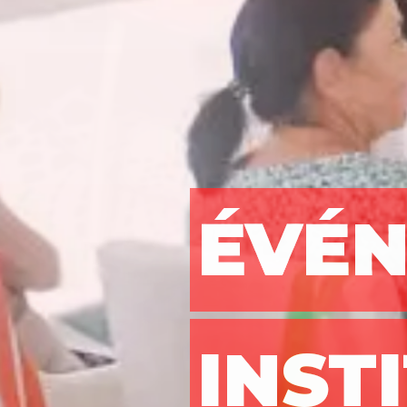
ÉVÉ
INST